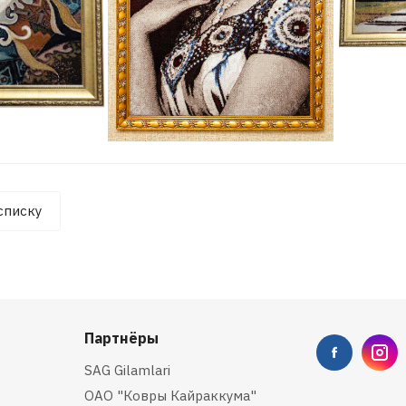
списку
Партнёры
SAG Gilamlari
ОАО "Ковры Кайраккума"