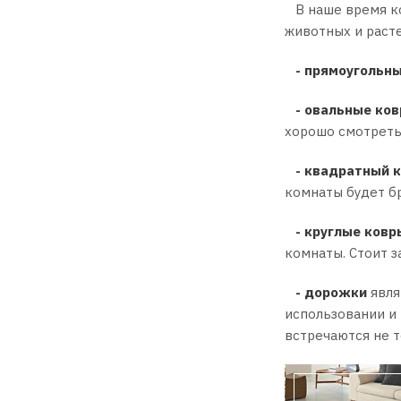
В наше время ко
животных и раст
- прямоугольн
- овальные ко
хорошо смотретьс
- квадратный 
комнаты будет бр
- круглые ковр
комнаты. Стоит з
- дорожки
явля
использовании и 
встречаются не т